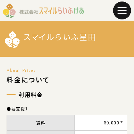
メ
ニ
ュ
ー
を
スマイルらいふ星田
開
く
About Prices
料金について
利用料金
●要支援1
賃料
60.000円