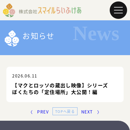
メ
ニ
ュ
ー
を
お知らせ
開
く
2026.06.11
【マクとロッソの蔵出し映像】シリーズ
ぼくたちの「定住場所」大公開！編
〈 PREV
TOPへ戻る
NEXT 〉