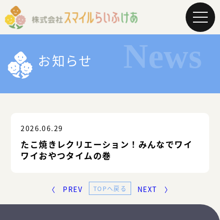
メ
ニ
ュ
ー
を
お知らせ
開
く
2026.06.29
たこ焼きレクリエーション！みんなでワイ
ワイおやつタイムの巻
〈 PREV
TOPへ戻る
NEXT 〉