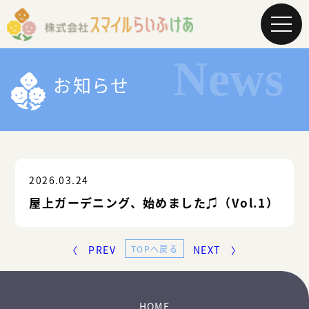
メ
ニ
ュ
ー
を
お知らせ
開
く
2026.03.24
屋上ガーデニング、始めました♫（Vol.1）
〈 PREV
TOPへ戻る
NEXT 〉
HOME